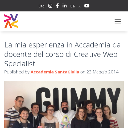
Sito
Bē
X
NAVIG
La mia esperienza in Accademia da
docente del corso di Creative Web
Specialist
Published by
Accademia SantaGiulia
on
23 Maggio 2014