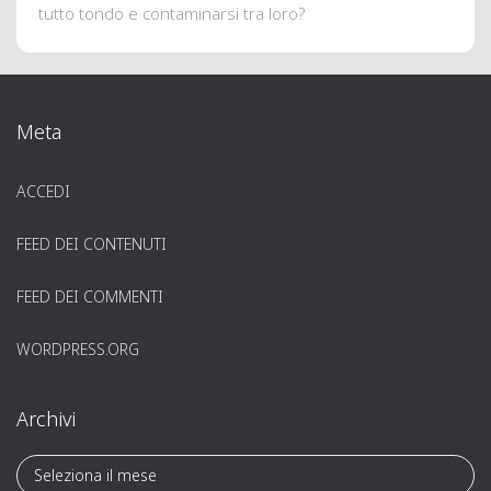
tutto tondo e contaminarsi tra loro?
Meta
ACCEDI
FEED DEI CONTENUTI
FEED DEI COMMENTI
WORDPRESS.ORG
Archivi
A
r