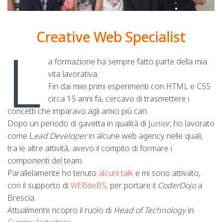
Creative Web Specialist
L
a formazione ha sempre fatto parte della mia
vita lavorativa.
Fin dai miei primi esperimenti con HTML e CSS
circa 15 anni fa, cercavo di trasmettere i
concetti che imparavo agli amici più cari.
Dopo un periodo di gavetta in qualità di J
unior
, ho lavorato
come L
ead Developer
in alcune web agency nelle quali,
tra le altre attività, avevo il compito di formare i
componenti del team.
Parallelamente ho tenuto
alcuni
talk
e mi sono attivato,
con il supporto di
WEBdeBS
, per portare il
CoderDojo
a
Brescia.
Attualmente ricopro il ruolo di
Head of Technology
in