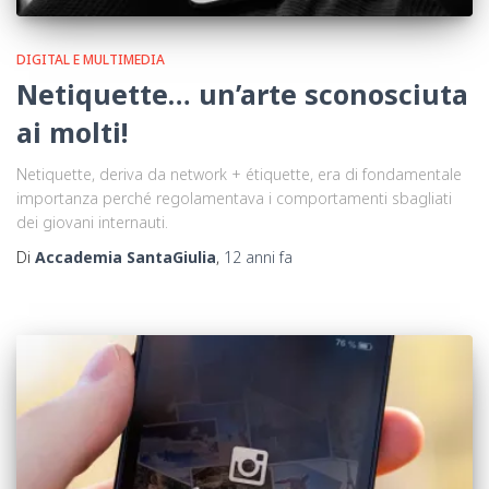
DIGITAL E MULTIMEDIA
Netiquette… un’arte sconosciuta
ai molti!
Netiquette, deriva da network + étiquette, era di fondamentale
importanza perché regolamentava i comportamenti sbagliati
dei giovani internauti.
Di
Accademia SantaGiulia
,
12 anni
fa