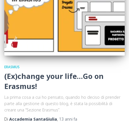
ERASMUS
(Ex)change your life…Go on
Erasmus!
La prima cosa a cui ho pensato, quando ho deciso di prender
parte alla gestione di questo blog, è stata la possibilità di
creare una “Sezione Erasmus”.
Di
Accademia SantaGiulia
,
13 anni
fa