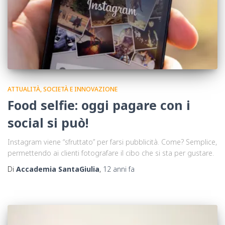
ATTUALITÀ, SOCIETÀ E INNOVAZIONE
Food selfie: oggi pagare con i
social si può!
Instagram viene “sfruttato” per farsi pubblicità. Come? Semplice,
permettendo ai clienti fotografare il cibo che si sta per gustare.
Di
Accademia SantaGiulia
,
12 anni
fa