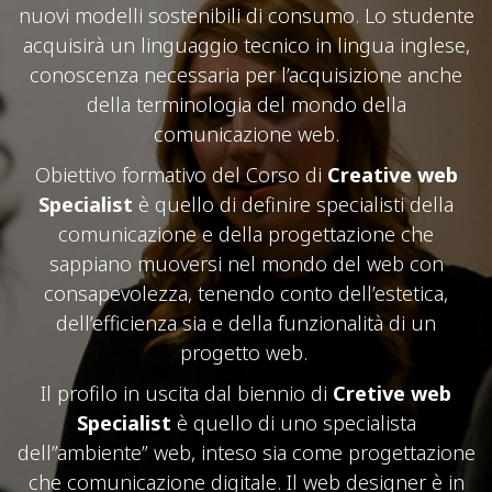
nuovi modelli sostenibili di consumo. Lo studente
acquisirà un linguaggio tecnico in lingua inglese,
conoscenza necessaria per l’acquisizione anche
della terminologia del mondo della
comunicazione web.
Obiettivo formativo del Corso di
Creative web
Specialist
è quello di definire specialisti della
comunicazione e della progettazione che
sappiano muoversi nel mondo del web con
consapevolezza, tenendo conto dell’estetica,
dell’efficienza sia e della funzionalità di un
progetto web.
Il profilo in uscita dal biennio di
Cretive web
Specialist
è quello di uno specialista
dell”ambiente” web, inteso sia come progettazione
che comunicazione digitale. Il web designer è in