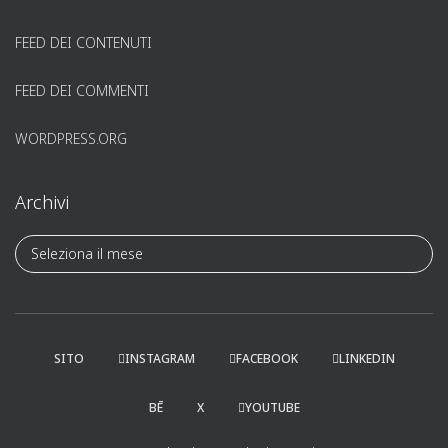
FEED DEI CONTENUTI
FEED DEI COMMENTI
WORDPRESS.ORG
Archivi
A
r
c
h
i
v
SITO
INSTAGRAM
FACEBOOK
LINKEDIN
i
BĒ
X
YOUTUBE