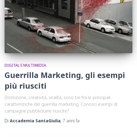
DIGITAL E MULTIMEDIA
Guerrilla Marketing, gli esempi
più riusciti
Distinzione, creatività, viralità, sono tre fra le principali
caratteristiche del guerrilla marketing. Conosci esempi di
campagne pubblicitarie riuscite?
Di
Accademia SantaGiulia
,
7 anni
fa