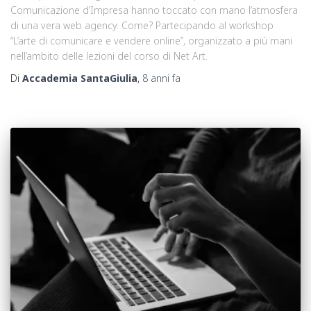
Comunicazione d’Impresa hanno toccato con mano l’atmosfera
di una vera web agency. Come? Partecipando al workshop
“L’arte di comunicare e vendere online”, organizzato a più mani
nell’ambito delle lezioni del corso di Net Art.
Di
Accademia SantaGiulia
,
8 anni
fa