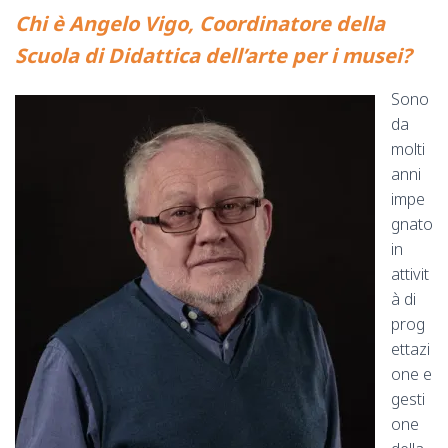
Chi è Angelo Vigo, Coordinatore della
Scuola di Didattica dell’arte per i musei?
Sono
da
molti
anni
impe
gnato
in
attivit
à di
prog
ettazi
one e
gesti
one