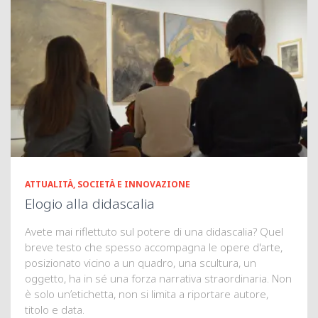
ATTUALITÀ, SOCIETÀ E INNOVAZIONE
Elogio alla didascalia
Avete mai riflettuto sul potere di una didascalia? Quel
breve testo che spesso accompagna le opere d'arte,
posizionato vicino a un quadro, una scultura, un
oggetto, ha in sé una forza narrativa straordinaria. Non
è solo un’etichetta, non si limita a riportare autore,
titolo e data.