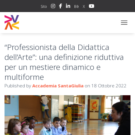
Sito
Bē
X
NAVIG
“Professionista della Didattica
dell’Arte”: una definizione riduttiva
per un mestiere dinamico e
multiforme
Published by
Accademia SantaGiulia
on
18 Ottobre 2022