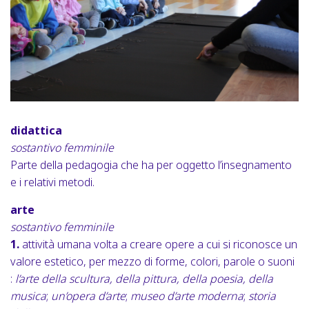
didattica
sostantivo femminile
Parte della pedagogia che ha per oggetto l’insegnamento
e i relativi metodi.
arte
sostantivo femminile
1.
attività umana volta a creare opere a cui si riconosce un
valore estetico, per mezzo di forme, colori, parole o suoni
:
l’arte della scultura, della pittura, della poesia, della
musica
;
un’opera d’arte
;
museo d’arte moderna
;
storia