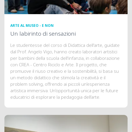
ARTE AL MUSEO - E NON
Un labirinto di sensazioni
Le studentesse del corso di Didattica dell'arte, guidate
dal Prof. Angelo Vigo, hanno creato laboratori artistici
per bambini della scuola dell'infanzia, in collaborazione
con CREA - Centro Riciclo e Arte. Il progetto, che
promuove il riuso creativo e la sostenibilità, si basa su
un metodo didattico che stimola la creatività e il
problem solving, offrendo ai piccoli un’esperienza
artistica immersiva. Un’opportunità unica per le future
educatrici di esplorare la pedagogia dell’arte.