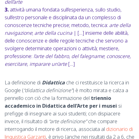
dell’arte
3.
attività umana fondata sull’esperienza, sullo studio,
sull’estro personale e disciplinata da un complesso di
conoscenze tecniche precise; metodo, tecnica:
arte della
navigazione
;
arte della cucina
| […] insieme delle abilità,
delle conoscenze e delle regole tecniche che servono a
svolgere determinate operazioni o attività; mestiere,
professione:
l’arte del fabbro, del falegname
;
conoscere,
esercitare, imparare un’arte
[…]
La definizione di
Didattica
che ci restituisce la ricerca in
Google (
“didattica definizione”
) è molto mirata e calza a
pennello con ciò che la formazione del
triennio
accademico in Didattica dell’Arte per i musei
si
prefigge di insegnare ai suoi studenti; con dispiacere
invece, il risultato di
“arte definizione”
che compare
interrogando il motore di ricerca, associata al
dizionario di
linguistica Garzanti
, è privo (anche nei risultati da 2 a 6, che