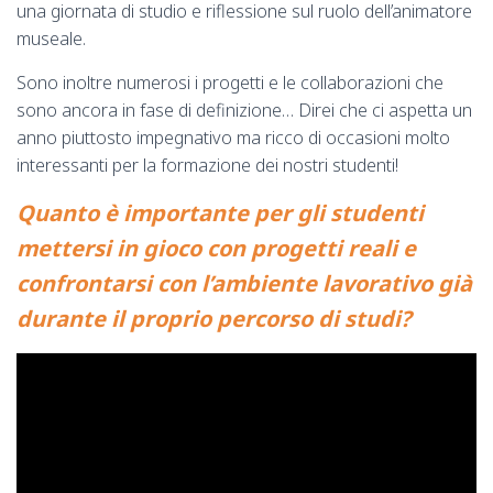
una giornata di studio e riflessione sul ruolo dell’animatore
museale.
Sono inoltre numerosi i progetti e le collaborazioni che
sono ancora in fase di definizione… Direi che ci aspetta un
anno piuttosto impegnativo ma ricco di occasioni molto
interessanti per la formazione dei nostri studenti!
Quanto è importante per gli studenti
mettersi in gioco con progetti reali e
confrontarsi con l’ambiente lavorativo già
durante il proprio percorso di studi?