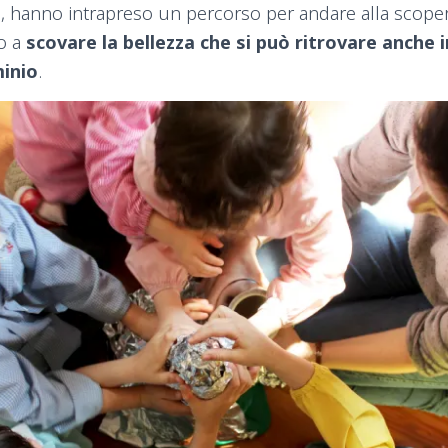
, hanno intrapreso un percorso per andare alla scoper
o a
scovare la bellezza che si può ritrovare anche 
minio
.