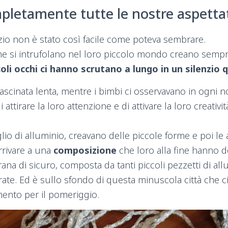
pletamente tutte le nostre aspettat
izio non è stato così facile come poteva sembrare.
he si intrufolano nel loro piccolo mondo creano sempr
coli occhi ci hanno scrutano a lungo in un silenzio q
trascinata lenta, mentre i bimbi ci osservavano in ogni 
attirare la loro attenzione e di attivare la loro creativ
.
lio di alluminio, creavano delle piccole forme e poi 
arrivare a una
composizione
che loro alla fine hanno d
rana di sicuro, composta da tanti piccoli pezzetti di al
rate. Ed è sullo sfondo di questa minuscola città che ci
nto per il pomeriggio.