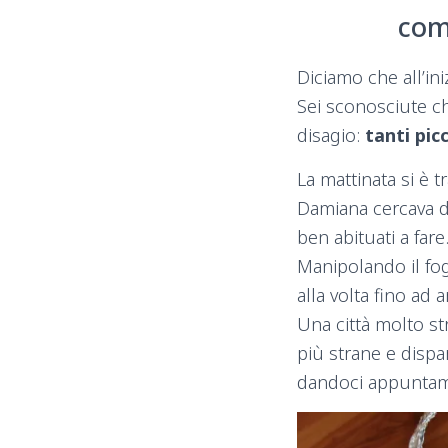
com
Diciamo che all’in
Sei sconosciute c
disagio:
tanti pic
La mattinata si è 
Damiana cercava di 
ben abituati a fare
Manipolando il fog
alla volta fino ad 
Una città molto st
più strane e dispa
dandoci appuntame