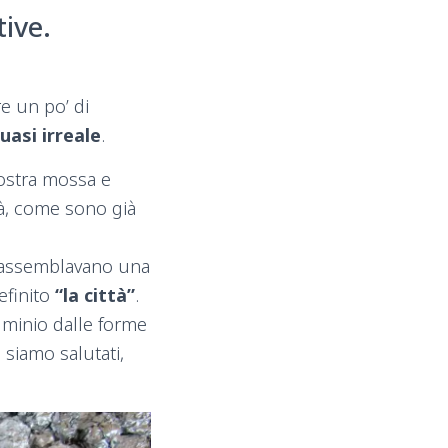
ive.
e un po’ di
uasi irreale
.
nostra mossa e
ità, come sono già
le assemblavano una
efinito
“la città”
.
luminio dalle forme
 siamo salutati,