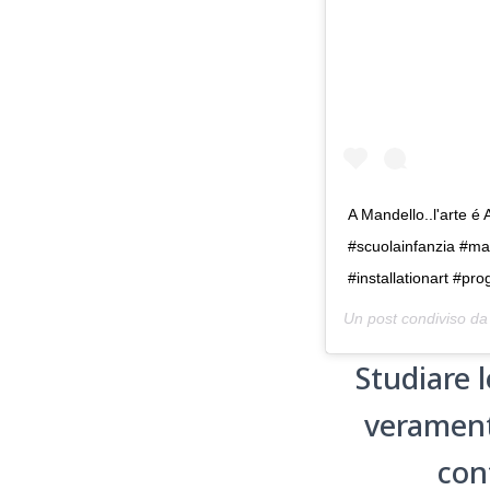
A Mandello..l'arte 
#scuolainfanzia #man
#installationart #pr
Un post condiviso d
Studiare 
verament
con