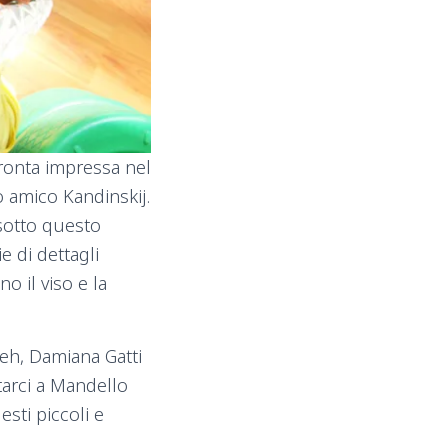
pronta impressa nel
o amico Kandinskij.
sotto questo
e di dettagli
no il viso e la
Beh, Damiana Gatti
tarci a Mandello
sti piccoli e