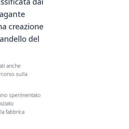
ssificata dai
vagante
una creazione
Mandello del
ati anche
rcorso sulla
hanno sperimentato
iziato
la fabbrica