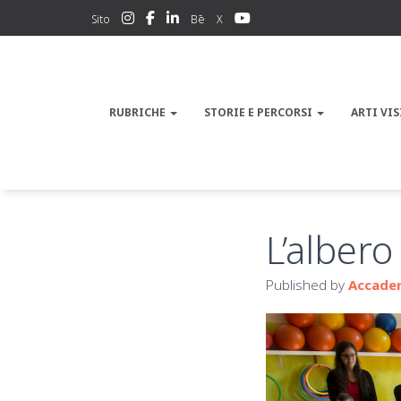
Sito
Bē
X
RUBRICHE
STORIE E PERCORSI
ARTI VIS
L’albero
Published by
Accadem