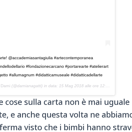
é Arte! @accademiasantagiulia #artecontemporanea
dellodellario #fondazionecarcano #portarearte #atelierart
ogetto #allumagnum #didatticamuseale #didatticadellarte
a
Dami
(@damianagatti) in data:
15 Mag 2018 alle ore 12:42 PDT
le cose sulla carta non è mai uguale 
e, e anche questa volta ne abbiamo
ferma visto che i bimbi hanno strav