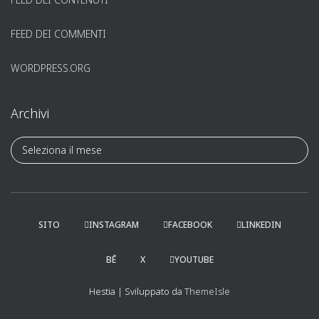
FEED DEI COMMENTI
WORDPRESS.ORG
Archivi
A
r
c
h
i
v
SITO
INSTAGRAM
FACEBOOK
LINKEDIN
i
BĒ
X
YOUTUBE
Hestia | Sviluppato da
ThemeIsle