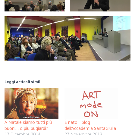
Leggi articoli simili
A Natale siamo tutti più
È nato il blog
buoni… o più bugiardi?
dell’Accademia SantaGiulia
17 Dicembre 2014
27 Novembre 2013