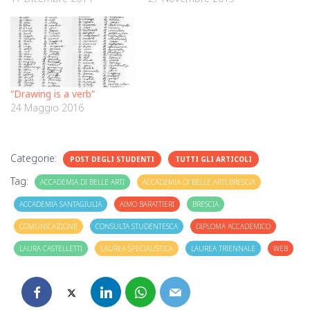
“Drawing is a verb”
24 Maggio 2016
Categorie:
POST DEGLI STUDENTI
TUTTI GLI ARTICOLI
Tag:
ACCADEMIA DI BELLE ARTI
ACCADEMIA DI BELLE ARTI BRESCIA
ACCADEMIA SANTAGIULIA
AIMO BARATTIERI
BRESCIA
COMUNICAZIONE
CONSULTA STUDENTESCA
DIPLOMA ACCADEMICO
LAURA CASTELLETTI
LAUREA SPECIALISTICA
LAUREA TRIENNALE
WEB