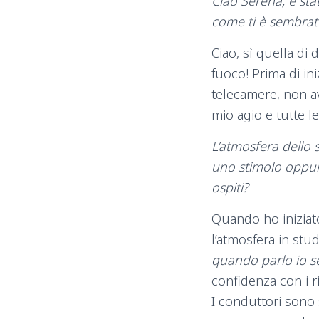
Ciao Serena, è stat
come ti è sembrato
Ciao, sì quella di
fuoco! Prima di ini
telecamere, non av
mio agio e tutte l
L’atmosfera dello s
uno stimolo oppure 
ospiti?
Quando ho iniziato
l’atmosfera in st
quando parlo io se
confidenza con i r
I conduttori sono 