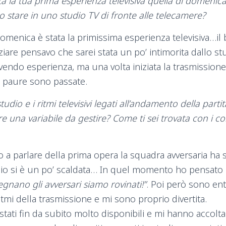
a la tua prima esperienza televisiva quella di domenica 
 stare in uno studio TV di fronte alle telecamere?
 domenica è stata la primissima esperienza televisiva…il
ziare pensavo che sarei stata un po’ intimorita dallo st
endo esperienza, ma una volta iniziata la trasmissione
e paure sono passate.
tudio e i ritmi televisivi legati all’andamento della parti
una variabile da gestire? Come ti sei trovata con i cond
 a parlare della prima opera la squadra avversaria ha
udio si è un po’ scaldata… In quel momento ho pensato
gnano gli avversari siamo rovinati!”
. Poi però sono ent
itmi della trasmissione e mi sono proprio divertita.
stati fin da subito molto disponibili e mi hanno accol