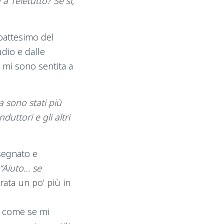
a Teletutto? Se si,
 battesimo del
udio e dalle
 mi sono sentita a
ta sono stati più
uttori e gli altri
 segnato e
“Aiuto… se
rata un po’ più in
ta come se mi