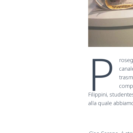
P
roseg
canal
trasm
compo
Filippini, student
alla quale abbiamo