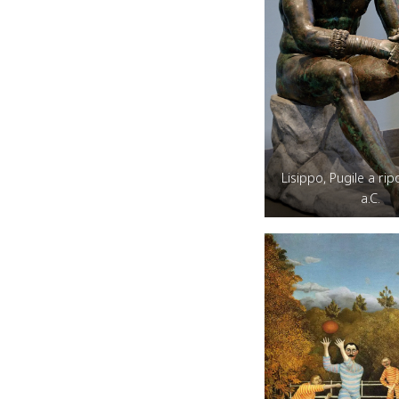
Lisippo, Pugile a rip
a.C.