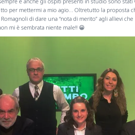
mpre e anche gli ospiti presenti in studio sono stati 
utto per mettermi a mio agio… Oltretutto la proposta c
re Romagnoli di dare una “nota di merito” agli allievi ch
non mi è sembrata niente male!! 😀