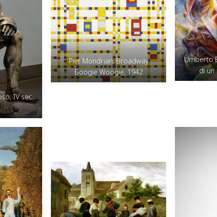
Umberto B
Piet Mondrian, Broadway
di un
Boogie Woogie, 1942
oso, IV sec.