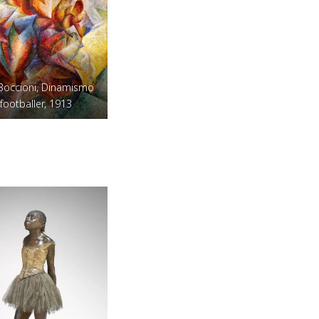
occioni, Dinamismo
 footballer, 1913