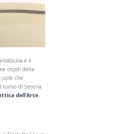
taGiulia e il
me ospiti della
Scuole che
 turno di Serena
ttica dell’Arte
,