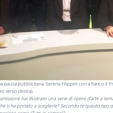
 pausa pubblicitaria: Serena Filippini con a fianco il Pr
ro verso destra).
smissione hai illustrato una serie di opere d’arte a tema
a che ti ha portato a sceglierle? Secondo te questo tipo d
missione come “Tutti in campo”?