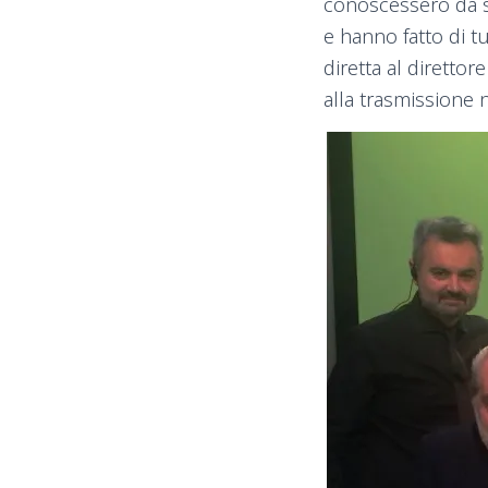
conoscessero da se
e hanno fatto di t
diretta al diretto
alla trasmissione 