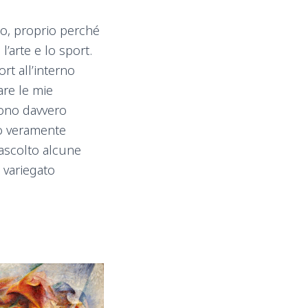
to, proprio perché
’arte e lo sport.
rt all’interno
are le mie
tono davvero
to veramente
 ascolto alcune
 variegato