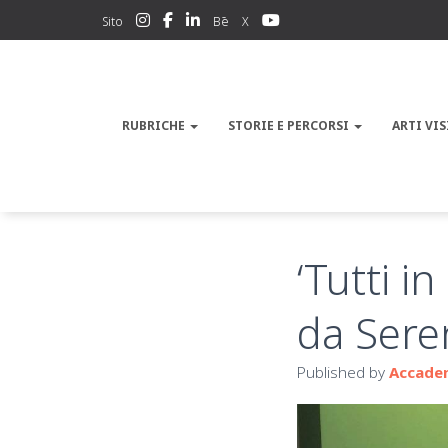
Sito
Bē
X
RUBRICHE
STORIE E PERCORSI
ARTI VIS
‘Tutti i
da Sere
Published by
Accadem