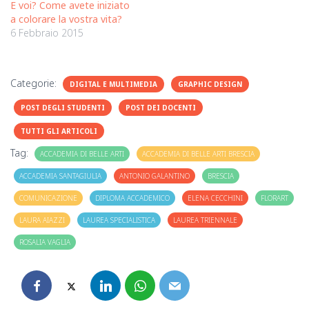
E voi? Come avete iniziato
a colorare la vostra vita?
6 Febbraio 2015
Categorie:
DIGITAL E MULTIMEDIA
GRAPHIC DESIGN
POST DEGLI STUDENTI
POST DEI DOCENTI
TUTTI GLI ARTICOLI
Tag:
ACCADEMIA DI BELLE ARTI
ACCADEMIA DI BELLE ARTI BRESCIA
ACCADEMIA SANTAGIULIA
ANTONIO GALANTINO
BRESCIA
COMUNICAZIONE
DIPLOMA ACCADEMICO
ELENA CECCHINI
FLORART
LAURA AIAZZI
LAUREA SPECIALISTICA
LAUREA TRIENNALE
ROSALIA VAGLIA