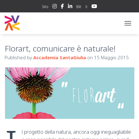
Sito
Bē
X
NAVIG
Florart, comunicare è naturale!
Published by
Accademia SantaGiulia
on
15 Maggio 2015
l progetto della natura, ancora oggi ineguagliabile