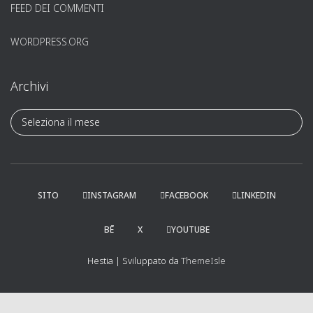
FEED DEI COMMENTI
WORDPRESS.ORG
Archivi
A
r
c
h
i
v
SITO
INSTAGRAM
FACEBOOK
LINKEDIN
i
BĒ
X
YOUTUBE
Hestia | Sviluppato da
ThemeIsle