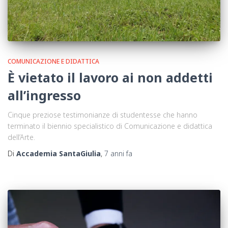
COMUNICAZIONE E DIDATTICA
È vietato il lavoro ai non addetti
all’ingresso
Cinque preziose testimonianze di studentesse che hanno
terminato il biennio specialistico di Comunicazione e didattica
dell’Arte.
Di
Accademia SantaGiulia
,
7 anni
fa