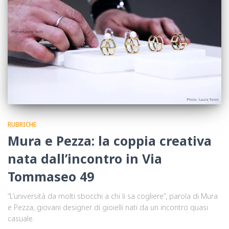
RUBRICHE
Mura e Pezza: la coppia creativa
nata dall’incontro in Via
Tommaseo 49
“L’università da molti sbocchi a chi li sa cogliere”, parola di Mura
e Pezza, giovani designer di gioielli nati da un incontro quasi
casuale.