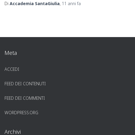
Di
Accademia SantaGiulia
,
11 anni
fa
Meta
ACCEDI
FEED DEI CONTENUTI
FEED DEI COMMENTI
WORDPRESS.ORG
Archivi