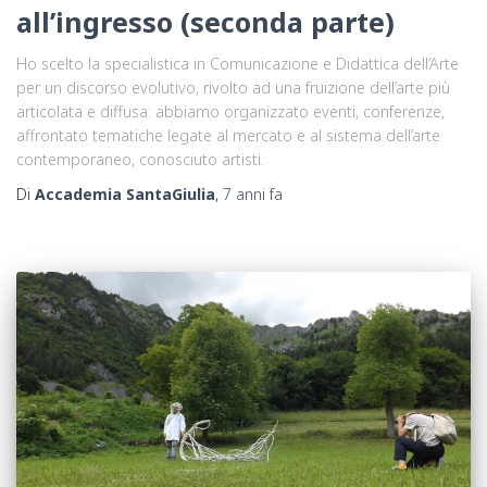
all’ingresso (seconda parte)
Ho scelto la specialistica in Comunicazione e Didattica dell’Arte
per un discorso evolutivo, rivolto ad una fruizione dell’arte più
articolata e diffusa: abbiamo organizzato eventi, conferenze,
affrontato tematiche legate al mercato e al sistema dell’arte
contemporaneo, conosciuto artisti.
Di
Accademia SantaGiulia
,
7 anni
fa