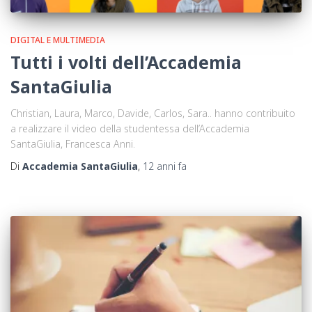
DIGITAL E MULTIMEDIA
Tutti i volti dell’Accademia
SantaGiulia
Christian, Laura, Marco, Davide, Carlos, Sara.. hanno contribuito
a realizzare il video della studentessa dell’Accademia
SantaGiulia, Francesca Anni.
Di
Accademia SantaGiulia
,
12 anni
fa