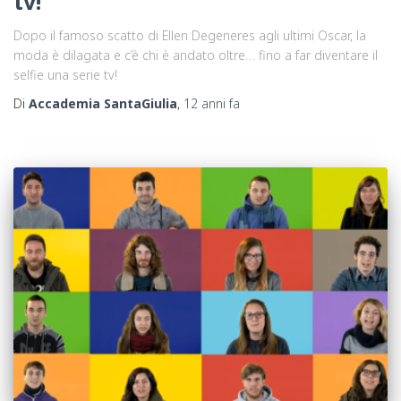
tv!
Dopo il famoso scatto di Ellen Degeneres agli ultimi Oscar, la
moda è dilagata e c’è chi è andato oltre… fino a far diventare il
selfie una serie tv!
Di
Accademia SantaGiulia
,
12 anni
fa