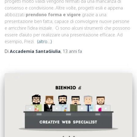
progetti molto validi vengono fermati da una mancanza di
consenso e condivisione. Altre volte, progetti esili e appena
abbozzati
prendono forma e vigore
grazie a una
presentazione ben fatta, capace di coinvolgere nuove persone
e arricchire l’idea iniziale. Ci sono alcuni strumenti che possono
essere d’aiuto per realizzare una presentazione efficace. Ad
esempio, Prezi.
(altro…)
Di
Accademia SantaGiulia
,
13 anni
fa