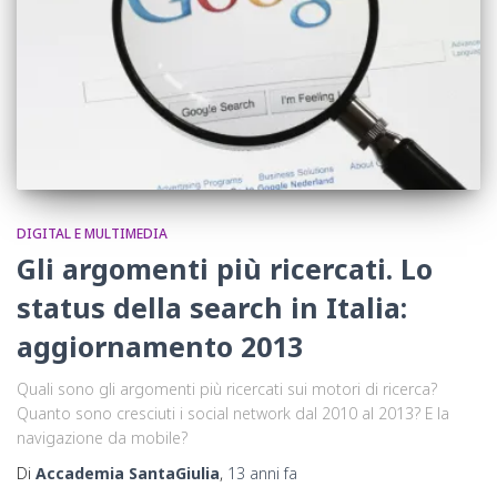
DIGITAL E MULTIMEDIA
Gli argomenti più ricercati. Lo
status della search in Italia:
aggiornamento 2013
Quali sono gli argomenti più ricercati sui motori di ricerca?
Quanto sono cresciuti i social network dal 2010 al 2013? E la
navigazione da mobile?
Di
Accademia SantaGiulia
,
13 anni
fa