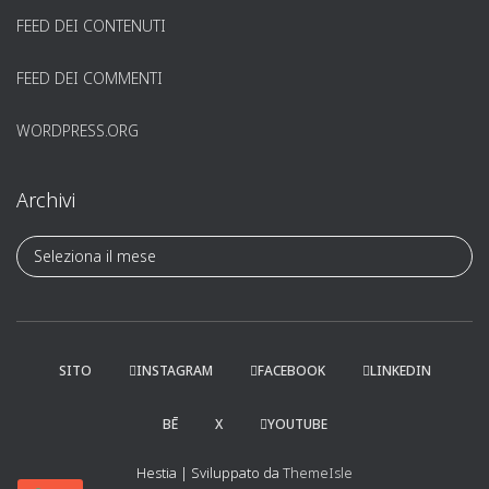
FEED DEI CONTENUTI
FEED DEI COMMENTI
WORDPRESS.ORG
Archivi
A
r
c
h
i
v
SITO
INSTAGRAM
FACEBOOK
LINKEDIN
i
BĒ
X
YOUTUBE
Hestia | Sviluppato da
ThemeIsle