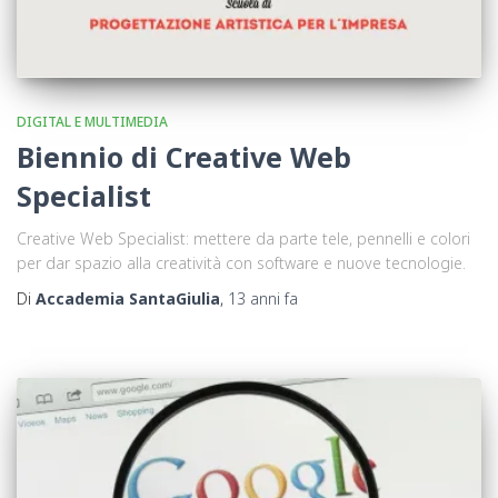
DIGITAL E MULTIMEDIA
Biennio di Creative Web
Specialist
Creative Web Specialist: mettere da parte tele, pennelli e colori
per dar spazio alla creatività con software e nuove tecnologie.
Di
Accademia SantaGiulia
,
13 anni
fa