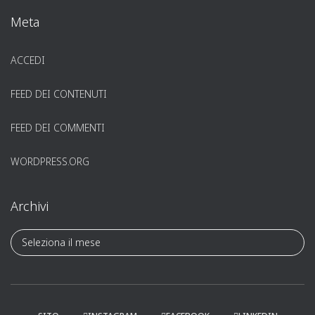
Meta
ACCEDI
FEED DEI CONTENUTI
FEED DEI COMMENTI
WORDPRESS.ORG
Archivi
A
r
c
h
i
v