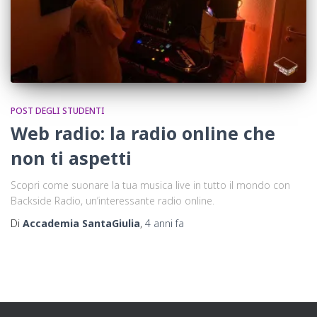
POST DEGLI STUDENTI
Web radio: la radio online che
non ti aspetti
Scopri come suonare la tua musica live in tutto il mondo con
Backside Radio, un’interessante radio online.
Di
Accademia SantaGiulia
,
4 anni
fa