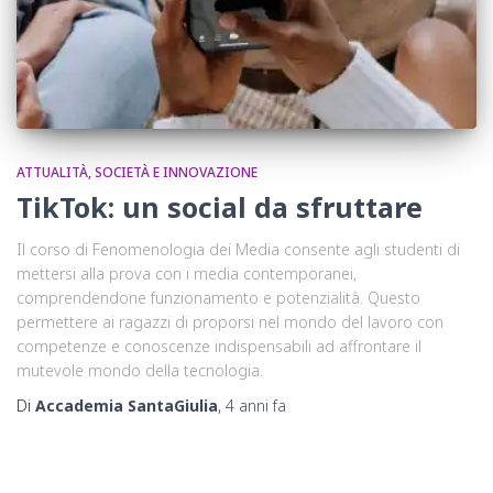
ATTUALITÀ, SOCIETÀ E INNOVAZIONE
TikTok: un social da sfruttare
Il corso di Fenomenologia dei Media consente agli studenti di
mettersi alla prova con i media contemporanei,
comprendendone funzionamento e potenzialità. Questo
permettere ai ragazzi di proporsi nel mondo del lavoro con
competenze e conoscenze indispensabili ad affrontare il
mutevole mondo della tecnologia.
Di
Accademia SantaGiulia
,
4 anni
fa