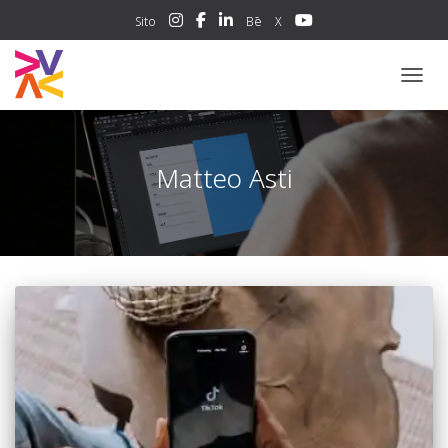
Sito
Bē
X
NAVIG
Matteo Asti