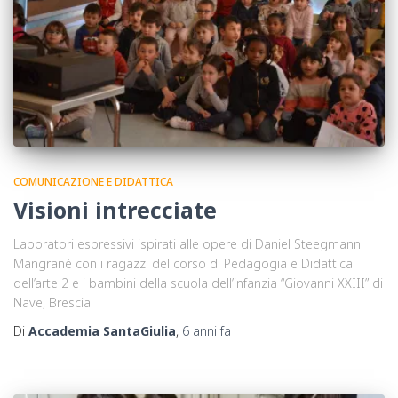
COMUNICAZIONE E DIDATTICA
Visioni intrecciate
Laboratori espressivi ispirati alle opere di Daniel Steegmann
Mangrané con i ragazzi del corso di Pedagogia e Didattica
dell’arte 2 e i bambini della scuola dell’infanzia “Giovanni XXIII” di
Nave, Brescia.
Di
Accademia SantaGiulia
,
6 anni
fa