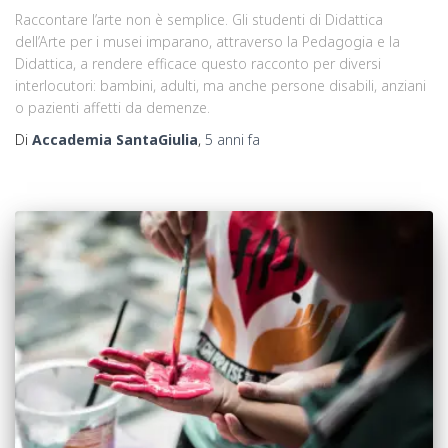
Raccontare l’arte non è semplice. Gli studenti di Didattica
dell’Arte per i musei imparano, attraverso la Pedagogia e la
Didattica, a rendere efficace questo racconto per diversi
interlocutori: bambini, adulti, ma anche persone disabili, anziani
o pazienti affetti da demenze.
Di
Accademia SantaGiulia
,
5 anni
fa