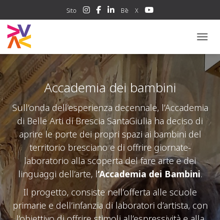
Sito
Bē
X
NAVIG
Accademia dei bambini
Sull’onda dell’esperienza decennale, l’Accademia
di Belle Arti di Brescia SantaGiulia ha deciso di
aprire le porte dei propri spazi ai bambini del
territorio bresciano e di offrire giornate-
laboratorio alla scoperta del fare arte e dei
linguaggi dell’arte, l
‘Accademia dei Bambini
.
Il progetto, consiste nell’offerta alle scuole
primarie e dell’infanzia di laboratori d’artista, con
l’obiettivo di offrire stimoli all’espressività e alla