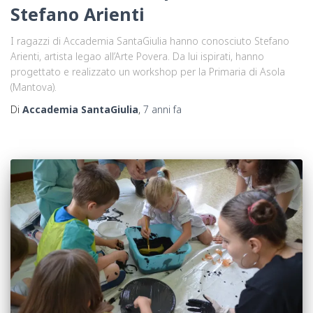
Stefano Arienti
I ragazzi di Accademia SantaGiulia hanno conosciuto Stefano
Arienti, artista legao all’Arte Povera. Da lui ispirati, hanno
progettato e realizzato un workshop per la Primaria di Asola
(Mantova).
Di
Accademia SantaGiulia
,
7 anni
fa