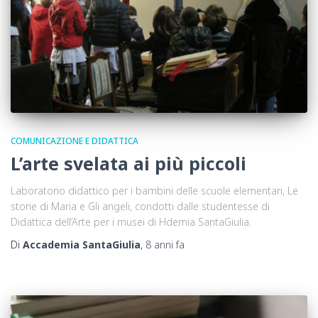
COMUNICAZIONE E DIDATTICA
L’arte svelata ai più piccoli
Laboratorio didattico per i bambini delle scuole elementari, Le
storie di Maria e Gli angeli, condotti dalle studentesse di
Didattica dell’Arte per i musei di Hdemia SantaGiulia.
Di
Accademia SantaGiulia
,
8 anni
fa