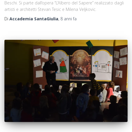
Beschi. Si parte dall’opera “L’Albero del Sapere” realizzato dagli
artisti e architetti Stevan Tesic e Milena Veljkovic.
Di
Accademia SantaGiulia
,
8 anni
fa