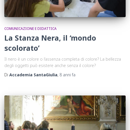
COMUNICAZIONE E DIDATTICA
La Stanza Nera, il ‘mondo
scolorato’
Il nero è un colore o l’assenza completa di colore? La bellezza
degli oggetti può esistere anche senza il colore?
Di
Accademia SantaGiulia
,
8 anni
fa