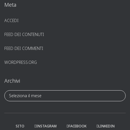
Meta
ACCEDI
FEED DEI CONTENUTI
FEED DEI COMMENTI
WORDPRESS.ORG
Archivi
A
r
c
h
i
v
SITO
INSTAGRAM
FACEBOOK
LINKEDIN