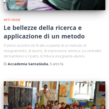
ARTI VISIVE
Le bellezze della ricerca e
applicazione di un metodo
Il primo incontro (di 4) alla scoperta di un metodo di
insegnamento, di lavoro, di espressione artistica. La centralità
del bambino e il patto di fiducia insegnante-alunno.
Di
Accademia SantaGiulia
,
6 anni
fa