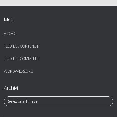
Meta
ACCEDI
FEED DEI CONTENUTI
FEED DEI COMMENTI
WORDPRESS.ORG
Archivi
A
r
c
h