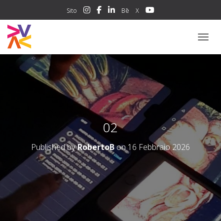
Sito
Bē
X
NAVIG
02
Published by
RobertoB
on
16 Febbraio 2026