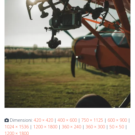
Dimensioni:
420 × 420
|
400 × 600
|
750 × 1125
|
600 × 900
|
1024 × 1536
|
1200 × 1800
|
360 × 240
|
360 × 300
|
50 × 50
|
1200 × 1800