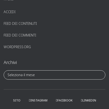
ACCEDI
FEED DEI CONTENUTI
FEED DEI COMMENTI
WORDPRESS.ORG
Archivi
A
r
c
h
i
v
SITO
INSTAGRAM
FACEBOOK
LINKEDIN
i