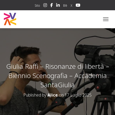
Sito
Bē
X
NAVIG
Giulia Raffi – Risonanze di libertà –
Biennio Scenografia – Accademia
SantaGiulia
Published by
Alice
on
17 Luglio 2025