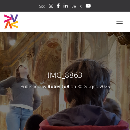
Sito
Bē
X
NAVIG
IMG_8863
Published by
RobertoB
on
30 Giugno 2025