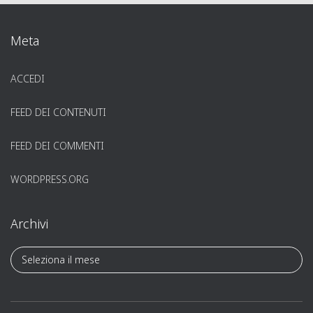
Meta
ACCEDI
FEED DEI CONTENUTI
FEED DEI COMMENTI
WORDPRESS.ORG
Archivi
A
r
c
h