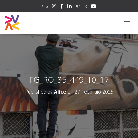
Sito
Bē
X
NAVIG
FG_RO_35_449_10_17
Published by
Alice
on
27 Febbraio 2025