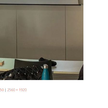
 50
|
2560 × 1920