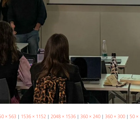
50 × 563
|
1536 × 1152
|
2048 × 1536
|
360 × 240
|
360 × 300
|
50 ×