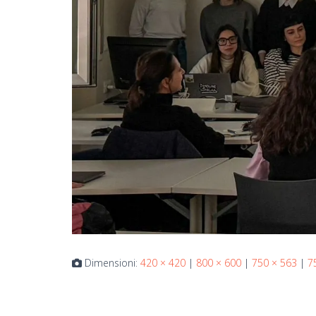
Dimensioni:
420 × 420
|
800 × 600
|
750 × 563
|
7