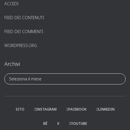
ACCEDI
FEED DEI CONTENUTI
FEED DEI COMMENTI
WORDPRESS.ORG
Archivi
A
r
c
h
i
v
SITO
INSTAGRAM
FACEBOOK
LINKEDIN
i
BĒ
X
YOUTUBE