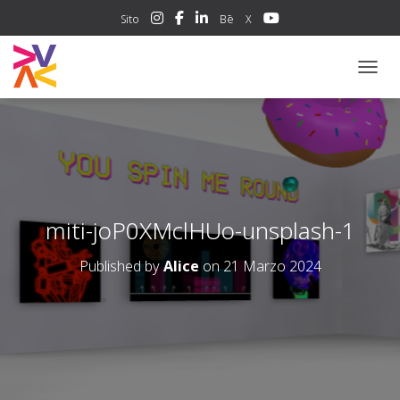
Sito
Bē
X
NAVIG
miti-joP0XMclHUo-unsplash-1
Published by
Alice
on
21 Marzo 2024