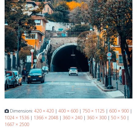
Dimensioni:
420 × 420
|
400 × 600
|
750 × 1125
|
600 × 900
|
1024 × 1536
|
1366 × 2048
|
360 × 240
|
360 × 300
|
50 × 50
|
1667 × 2500