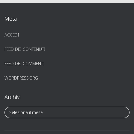
Meta
ACCEDI
FEED DEI CONTENUTI
FEED DEI COMMENTI
WORDPRESS.ORG
Archivi
A
r
c
h