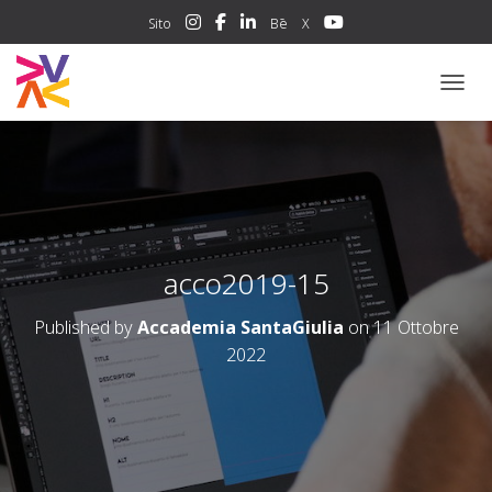
Sito
Bē
X
NAVIG
acco2019-15
Published by
Accademia SantaGiulia
on
11 Ottobre
2022