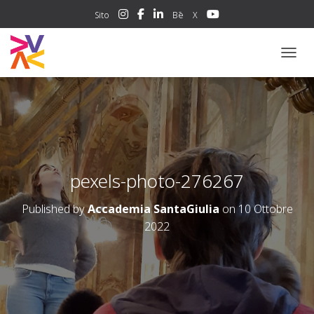
Sito
Bē
X
NAVIG
pexels-photo-276267
Published by
Accademia SantaGiulia
on
10 Ottobre
2022