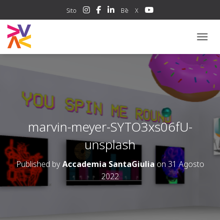
Sito
Bē
X
NAVIG
marvin-meyer-SYTO3xs06fU-
unsplash
Published by
Accademia SantaGiulia
on
31 Agosto
2022