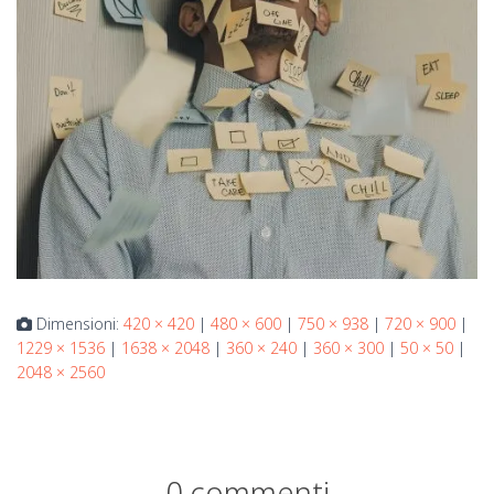
Dimensioni:
420 × 420
|
480 × 600
|
750 × 938
|
720 × 900
|
1229 × 1536
|
1638 × 2048
|
360 × 240
|
360 × 300
|
50 × 50
|
2048 × 2560
0 commenti