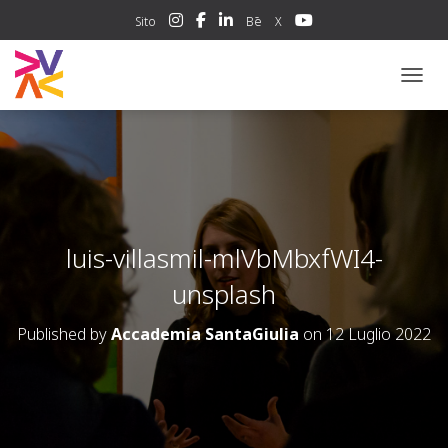
Sito
Bē
X
NAVIG
luis-villasmil-mlVbMbxfWI4-
unsplash
Published by
Accademia SantaGiulia
on
12 Luglio 2022