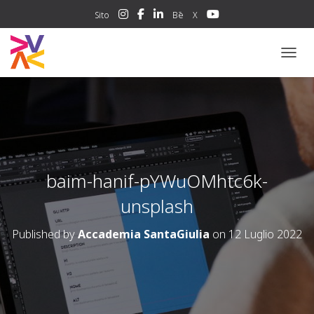
Sito
Bē
X
NAVIG
baim-hanif-pYWuOMhtc6k-
unsplash
Published by
Accademia SantaGiulia
on
12 Luglio 2022