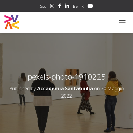
Sito
Bē
X
NAVIG
pexels-photo-1910225
Published by
Accademia SantaGiulia
on
30 Maggio
2022