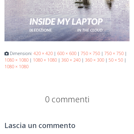
Dimensioni:
420 × 420
|
600 × 600
|
750 × 750
|
750 × 750
|
1080 × 1080
|
1080 × 1080
|
360 × 240
|
360 × 300
|
50 × 50
|
1080 × 1080
0 commenti
Lascia un commento