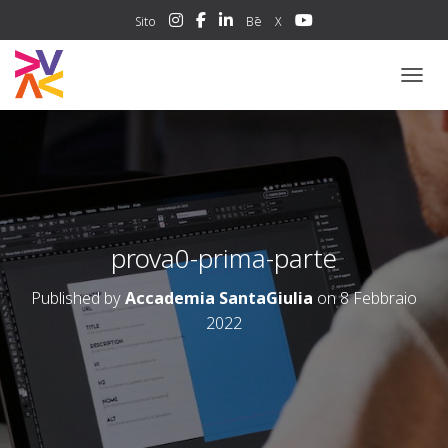
Sito
Bē
X
NAVIG
prova0-prima-parte
Published by
Accademia SantaGiulia
on
8 Febbraio
2022