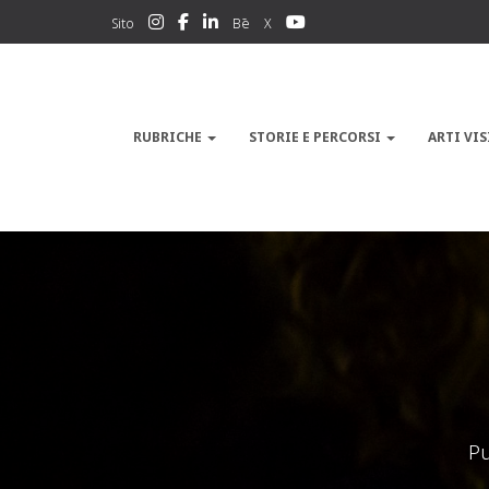
Sito
Bē
X
RUBRICHE
STORIE E PERCORSI
ARTI VIS
Pu