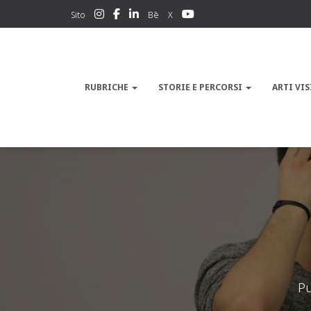
Sito
Bē
X
RUBRICHE
STORIE E PERCORSI
ARTI VIS
Pu