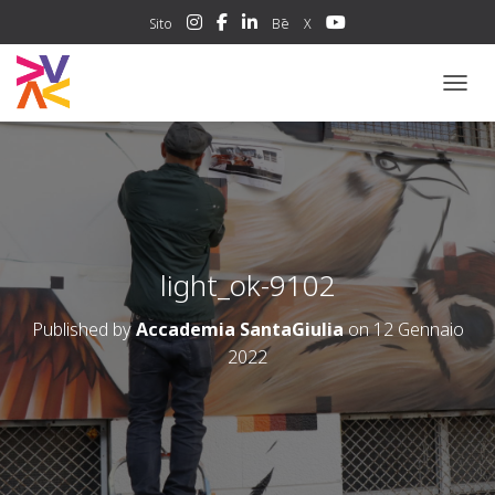
Sito
Bē
X
NAVIG
light_ok-9102
Published by
Accademia SantaGiulia
on
12 Gennaio
2022