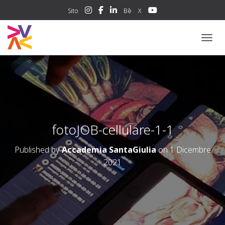
Sito
Bē
X
NAVIG
fotoJOB-cellulare-1-1
Published by
Accademia SantaGiulia
on
1 Dicembre
2021