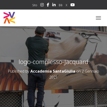
Sito
Bē
X
NAVIG
logo-complesso-Jacquard
Published by
Accademia SantaGiulia
on
2 Gennaio
2021