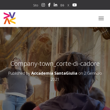
Sito
Bē
X
NAVIG
Company-town_corte-di-cadore
Published by
Accademia SantaGiulia
on
2 Gennaio
2021