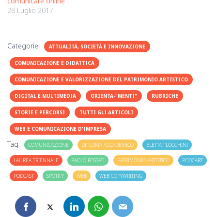
comunicare online
28 Luglio 2017
Categorie:
ATTUALITÀ, SOCIETÀ E INNOVAZIONE
COMUNICAZIONE E DIDATTICA
COMUNICAZIONE E VALORIZZAZIONE DEL PATRIMONIO ARTISTICO
DIGITAL E MULTIMEDIA
ORIENTA-"MENTI"
RUBRICHE
STORIE E PERCORSI
TUTTI GLI ARTICOLI
WEB E COMUNICAZIONE D'IMPRESA
Tag:
COMUNICAZIONE
DIPLOMA ACCADEMICO
ELETTA FLOCCHINI
LAUREA TRIENNALE
PAOLO FOSSATI
PATRIMONIO ARTISTICO
PODCART
PODCAST
SPOTIFY
WEB
WEB COPYWRITING