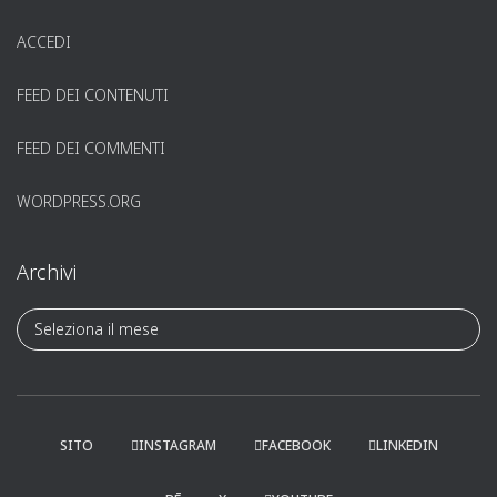
ACCEDI
FEED DEI CONTENUTI
FEED DEI COMMENTI
WORDPRESS.ORG
Archivi
A
r
c
h
i
v
SITO
INSTAGRAM
FACEBOOK
LINKEDIN
i