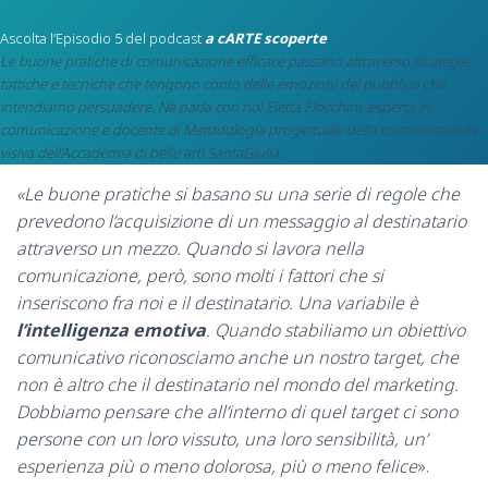
Ascolta l’Episodio 5 del podcast
a cARTE scoperte
Le buone pratiche di comunicazione efficace passano attraverso strategie,
tattiche e tecniche che tengono conto delle emozioni del pubblico che
intendiamo persuadere. Ne parla con noi Eletta Flocchini, esperta in
comunicazione e docente di Metodologia progettuale della comunicazione
visiva dell’Accademia di belle arti SantaGiulia.
«Le buone pratiche si basano su una serie di regole che
prevedono l’acquisizione di un messaggio al destinatario
attraverso un mezzo. Quando si lavora nella
comunicazione, però, sono molti i fattori che si
inseriscono fra noi e il destinatario. Una variabile è
l’intelligenza emotiva
. Quando stabiliamo un obiettivo
comunicativo riconosciamo anche un nostro target, che
non è altro che il destinatario nel mondo del marketing.
Dobbiamo pensare che all’interno di quel target ci sono
persone con un loro vissuto, una loro sensibilità, un’
esperienza più o meno dolorosa, più o meno felice
».