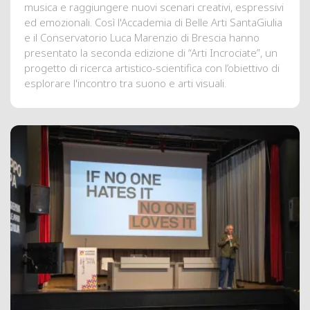
musica e raggiungere nuovi scenari creativi, espressivi
ed emozionali. Così l'Accademia di Belle Arti SantaGiulia
e il Conservatorio Luca Marenzio di Brescia hanno
presentato la seconda edizione di “Arti Incrociate”, un
progetto di ricerca artistico-scientifica con l’obiettivo di
esplorare l'incontro tra suono e arti visuali.