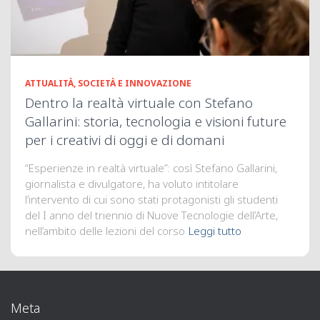
ATTUALITÀ, SOCIETÀ E INNOVAZIONE
Dentro la realtà virtuale con Stefano
Gallarini: storia, tecnologia e visioni future
per i creativi di oggi e di domani
“Esperienze in realtà virtuale”: così Stefano Gallarini,
giornalista e divulgatore, ha voluto intitolare
l’intervento di cui sono stati protagonisti gli studenti
del I anno del triennio di Nuove Tecnologie dell’Arte,
nell’ambito delle lezioni del corso
Leggi tutto
Meta