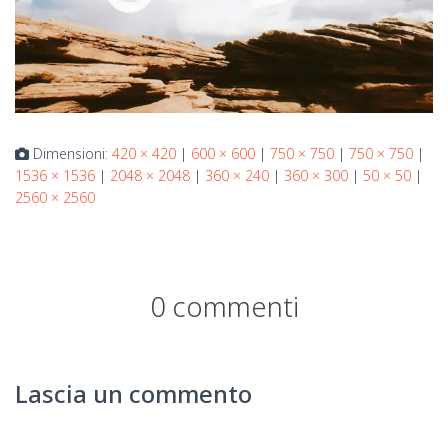
Dimensioni:
420 × 420
|
600 × 600
|
750 × 750
|
750 × 750
|
1536 × 1536
|
2048 × 2048
|
360 × 240
|
360 × 300
|
50 × 50
|
2560 × 2560
0 commenti
Lascia un commento