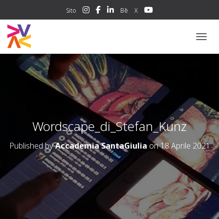
Sito
Bē
X
NAVIG
Wordscape_di_Stefan_Kunz
Published by
Accademia SantaGiulia
on
18 Aprile 2021