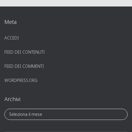
Meta
ACCEDI
FEED DEI CONTENUTI
FEED DEI COMMENTI
WORDPRESS.ORG
Archivi
A
r
c
h