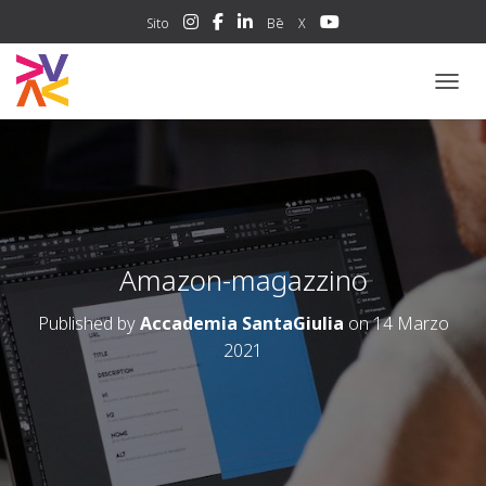
Sito
Bē
X
NAVIG
Amazon-magazzino
Published by
Accademia SantaGiulia
on
14 Marzo
2021