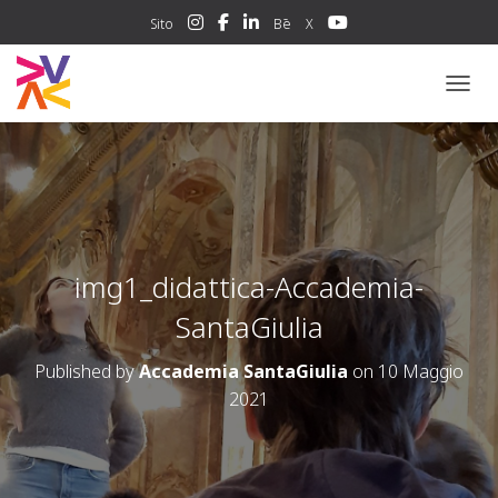
Sito
Bē
X
NAVIG
img1_didattica-Accademia-
SantaGiulia
Published by
Accademia SantaGiulia
on
10 Maggio
2021