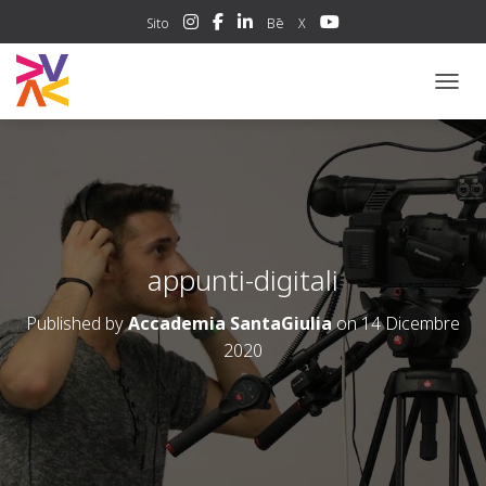
Sito
Bē
X
NAVIG
appunti-digitali
Published by
Accademia SantaGiulia
on
14 Dicembre
2020