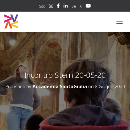
Sito
Bē
X
NAVIG
Incontro Stern 20-05-20
Published by
Accademia SantaGiulia
on
8 Giugno 2020