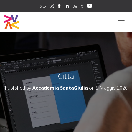
Sito
Bē
X
NAVIG
Città
Published by
Accademia SantaGiulia
on
5 Maggio 2020