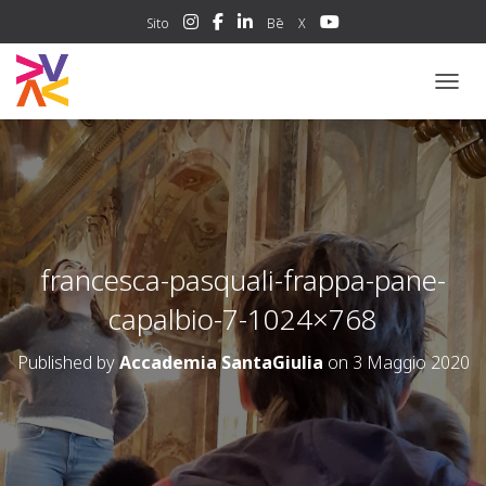
Sito
Bē
X
NAVIG
francesca-pasquali-frappa-pane-
capalbio-7-1024×768
Published by
Accademia SantaGiulia
on
3 Maggio 2020