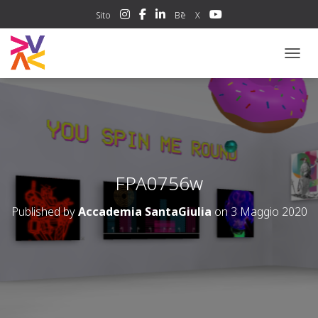
Sito
Bē
X
NAVIG
FPA0756w
Published by
Accademia SantaGiulia
on
3 Maggio 2020