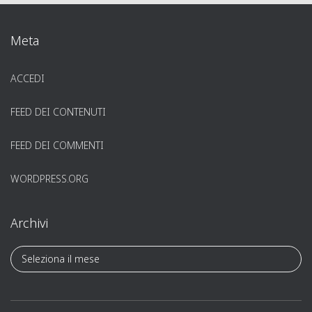
Meta
ACCEDI
FEED DEI CONTENUTI
FEED DEI COMMENTI
WORDPRESS.ORG
Archivi
A
r
c
h