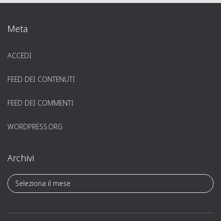
Meta
ACCEDI
FEED DEI CONTENUTI
FEED DEI COMMENTI
WORDPRESS.ORG
Archivi
A
r
c
h