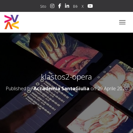
Sito
Bē
X
NAVIG
klastos2-opera
Published by
Accademia SantaGiulia
on
29 Aprile 2020