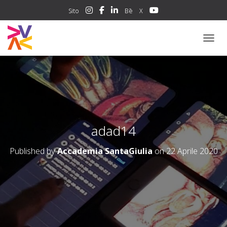
Sito
Bē
X
NAVIG
adad14
Published by
Accademia SantaGiulia
on
22 Aprile 2020