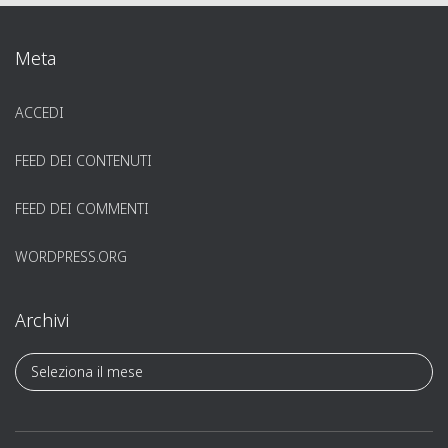
Meta
ACCEDI
FEED DEI CONTENUTI
FEED DEI COMMENTI
WORDPRESS.ORG
Archivi
A
r
c
h