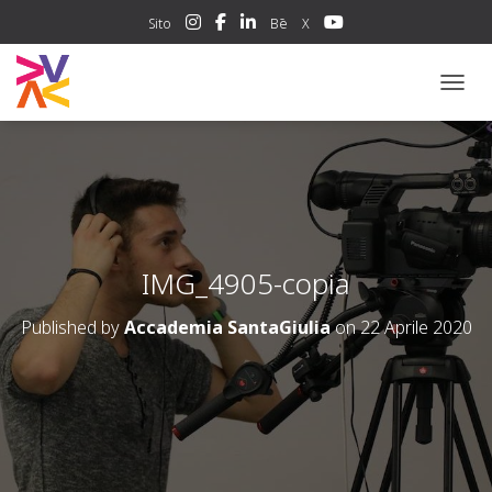
Sito
Bē
X
NAVIG
IMG_4905-copia
Published by
Accademia SantaGiulia
on
22 Aprile 2020