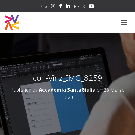
Sito
Bē
X
NAVIG
con-Vinz_IMG_8259
Published by
Accademia SantaGiulia
on
26 Marzo
2020