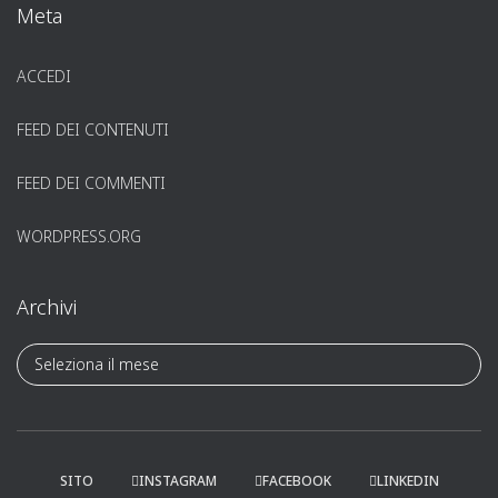
Meta
ACCEDI
FEED DEI CONTENUTI
FEED DEI COMMENTI
WORDPRESS.ORG
Archivi
A
r
c
h
i
v
SITO
INSTAGRAM
FACEBOOK
LINKEDIN