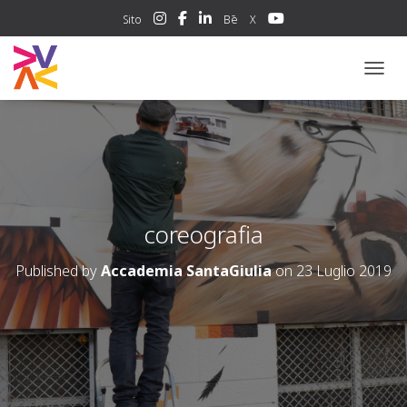
Sito
Bē
X
NAVIG
coreografia
Published by
Accademia SantaGiulia
on
23 Luglio 2019