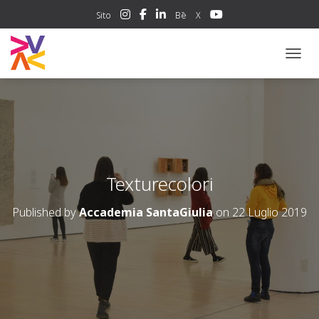
Sito
Bē
X
NAVIG
Texturecolori
Published by
Accademia SantaGiulia
on
22 Luglio 2019