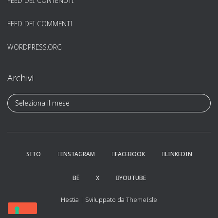
FEED DEI CONTENUTI
FEED DEI COMMENTI
WORDPRESS.ORG
Archivi
A
r
c
h
i
v
SITO
INSTAGRAM
FACEBOOK
LINKEDIN
i
BĒ
X
YOUTUBE
Hestia | Sviluppato da
ThemeIsle