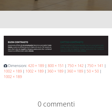
Dimensioni:
420 × 189
|
800 × 151
|
750 × 142
|
750 × 141
|
1002 × 189
|
1002 × 189
|
360 × 189
|
360 × 189
|
50 × 50
|
1002 × 189
0 commenti