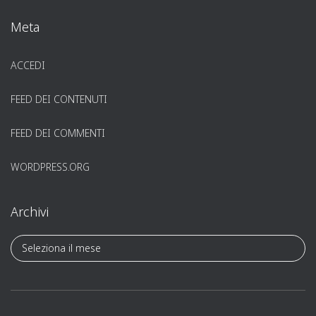
Meta
ACCEDI
FEED DEI CONTENUTI
FEED DEI COMMENTI
WORDPRESS.ORG
Archivi
A
r
c
h
i