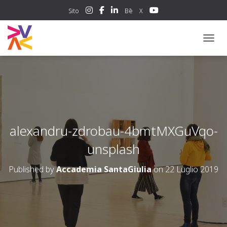
Sito
Bē
X
NAVIG
alexandru-zdrobau-4bmtMXGuVqo-
unsplash
Published by
Accademia SantaGiulia
on
22 Luglio 2019