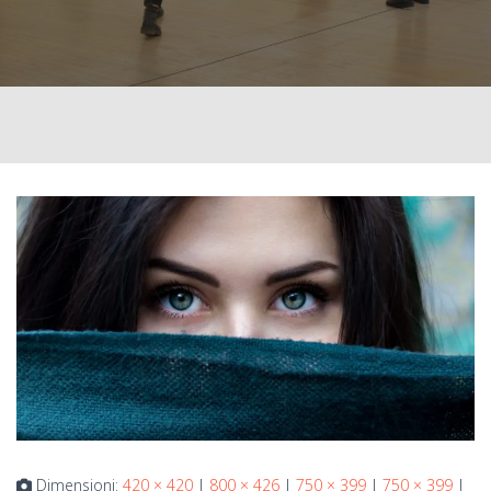
Dimensioni:
420 × 420
|
800 × 426
|
750 × 399
|
750 × 399
|